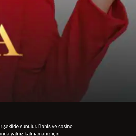
ir şekilde sunulur. Bahis ve casino
sında yalnız kalmamanız için