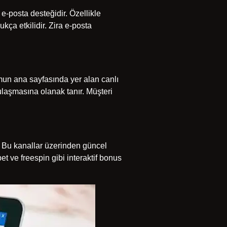
e-posta desteğidir. Özellikle
kça etkilidir. Zira e-posta
rmun ana sayfasında yer alan canlı
 ulaşmasına olanak tanır. Müşteri
r. Bu kanallar üzerinden güncel
et ve freespin gibi interaktif bonus