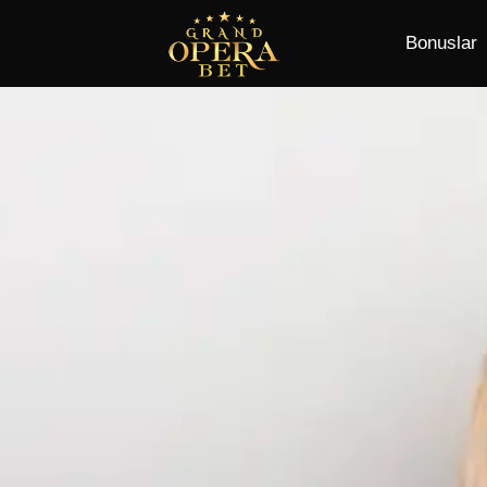
Bonuslar