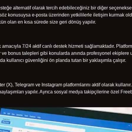
teğe alternatif olarak tercih edebileceğiniz bir diğer seçenekse 
söz konusuysa e-posta üzerinden yetkililerle iletişim kurmak oldu
ün olan en kısa sürede size geri dönüş yapılır.
 amacıyla 7/24 aktif canlı destek hizmeti sağlamaktadır. Platfo
ler ve bonus talepleri gibi konularda anında profesyonel ekiplere
kullanıcı güvenliğini ön planda tutan bir yaklaşımla çalışır.
er (X), Telegram ve Instagram platformlarını aktif olarak kullanı
paylaşımları yapılır. Ayrıca sosyal medya takipçilerine özel Freeb