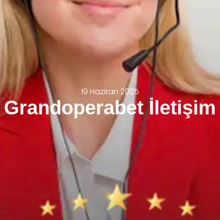
19 Haziran 2025
Grandoperabet İletişim