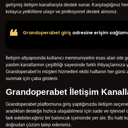
gelişmiş iletişim kanallarıyla destek sunar. Karşılaştığınız he
kolayca yetkililere ulaşır ve profesyonel destek alırsınız.
Grandoperabet giriş
adresine erişim sağlamak
İletişim altyapısında kullanıcı memnuniyetini esas alan site
yardım kanallarının çeşitliliği sayesinde farklı ihtiyaçlarınız
Grandoperabet’in müşteri hizmetleri ekibi haftanın her günü ak
sunmak için çaba gösterir.
Grandoperabet İletişim Kanalla
Grandoperabet platformuna giriş yaptığınızda iletişim seçenekler
aradıkları desteğe hızlıca ulaşabilmesi için sade ve işlevsel 
fark edebileceğiniz bir baloncuk içerisinde yer alır. Bu hattı 
doğrudan çözüm talep edersiniz.