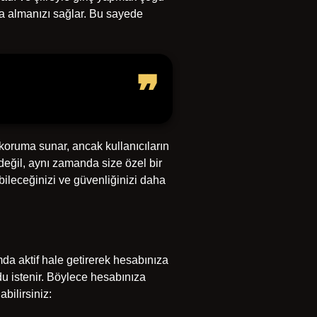
a almanızı sağlar. Bu sayede
 koruma sunar, ancak kullanıcıların
değil, aynı zamanda size özel bir
ebileceğinizi ve güvenliğinizi daha
mda aktif hale getirerek hesabınıza
du istenir. Böylece hesabınıza
bilirsiniz: