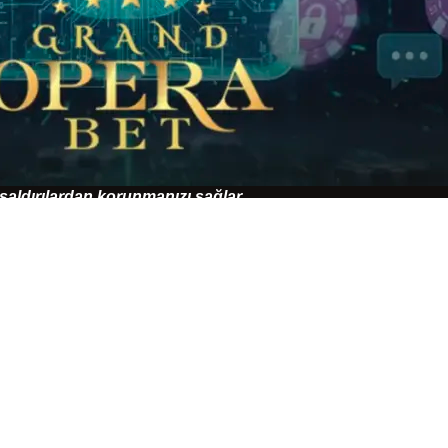
saldırılardan korunmanızı sağlar.
ldırıların en sık hedefi haline gelir. Bu nedenle
Grandoperabet i
lar kullanıcı adı ve şifrenizi ele geçirseler bile doğrulama kodu 
rın güvenliğini koruyan zincirin bir parçasıdır. Güvenli giriş işleml
bınızın kontrolünü elinizde tutmak, kayıpların ve veri sızıntılar
perabet’in sunduğu bu güçlü koruma sayesinde gönül rahatlığıyla 