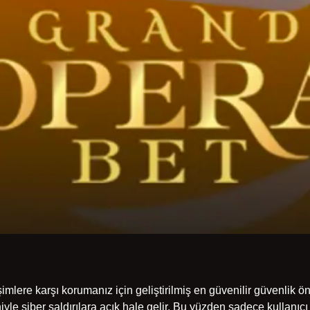
işimlere karşı korumanız için geliştirilmiş en güvenilir güvenlik ö
le siber saldırılara açık hale gelir. Bu yüzden sadece kullanıcı