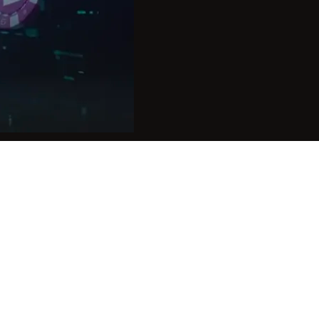
ki faktörlü doğrulama
özelliğini
olmadan hesabınıza giremezler. Bu da
eri, dolandırıcılık ve hesap
ının önüne geçmek istiyorsanız bu
bahis yapar, oyun keyfinizi hiçbir