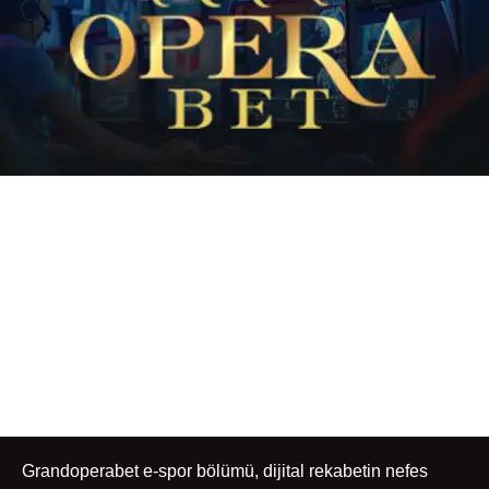
Grandoperabet e-spor bölümü
, dijital rekabetin nefes